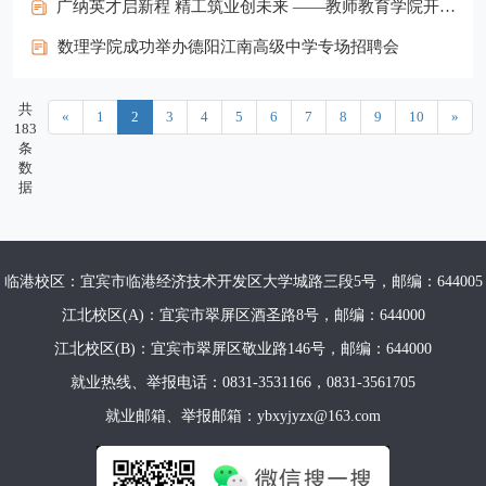
广纳英才启新程 精工筑业创未来 ——教师教育学院开展四川志翔教育文化培训学校专场招聘会
数理学院成功举办德阳江南高级中学专场招聘会
共
«
1
2
3
4
5
6
7
8
9
10
»
183
条
数
据
临港校区：宜宾市临港经济技术开发区大学城路三段5号，邮编：644005
江北校区(A)：宜宾市翠屏区酒圣路8号，邮编：644000
江北校区(B)：宜宾市翠屏区敬业路146号，邮编：644000
就业热线、举报电话：0831-3531166，0831-3561705
就业邮箱、举报邮箱：ybxyjyzx@163.com