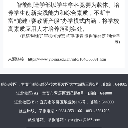
智能制造学部以学生学科竞赛为载体、培
养学生创新实践能力和综合素质，不断丰
富“党建+赛教研产服”办学模式内涵，将学校
高素质应用人才培养落到实处。
(供稿/周桂宇 审核/许泽宏 终审/张青 编辑/梁丽莎 制作/幸
雁)
来源链接：
https://www.yibinu.edu.cn/info/1048/63891.htm
临港校区：宜宾市临港经济技术开发区大学城路三段5号，邮编：644005
江北校区(A)：宜宾市翠屏区酒圣路8号，邮编：644000
江北校区(B)：宜宾市翠屏区敬业路146号，邮编：644000
就业热线、举报电话：0831-3531166，0831-3561705
就业邮箱、举报邮箱：ybxyjyzx@163.com