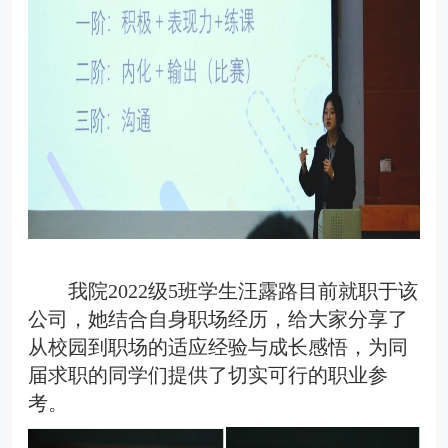
我院
2022级5班学生
汪露路
目前
就职于该
公司
，
她
结合自身职场经历，
给大家
分享了
从校园到职场的适应经验与成长感悟，为
同
届求职的同学们
提供了切实可行的职业参
考。