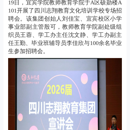
19日，
宜宾学院
教师教育学院于
A区硕勋楼
A
1
0
1
开展了四川志翔教育文化培训学校专场招
聘会。该集团创始人刘佳宝
、
宜宾校区小学
事业部副主管殷可，
教师教育学院副处级组
织员王蓉
、
学工办主任沈文静
、
学工办副主
任王勤、毕业班
辅导员李佳欣与
100余名毕业
生
参加招聘会
。