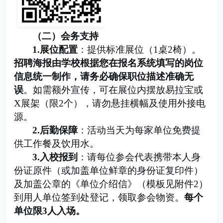
（
二
）会务支持
1
.
展位配置
：提供标准展位（
1
桌
2
椅）
。
招聘海报由学校根据
您在报名系统填写的岗位
信息统一制作，请务必确保职位描述准确无
误
。如需额外宣传，可在展位内摆放易拉宝或
X
展架（限
2
个），请勿悬挂横幅及使用外接电
源。
2.
后勤保障
：活动当天为每家单位免费提
供工作餐及饮用水。
3.
入校
报到
：请每位参会代表携带本人身
份证原件（或加盖单位鲜章的身份证复印件）
及加盖公章的《单位介绍信》（模板见附件
2
）
到用人单位签到处登记，领取参会物资
。
每个
单位限
3
人入场。