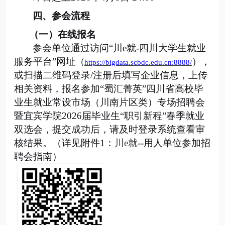
四、参会流程
（一）在线报名
参会单位
通过访问“川e就-四川大学生就业
服务平台”网址
（
），
https://bigdata.scbdc.edu.cn:8888/
或扫描二维码登录
/
注册后填写企业信息，上传
相关资料，报名参加“蜀汇菁英”四川省高校毕
业生就业常设市场（川南片区类）专场招聘会
暨宜宾学院2026届毕业生“职引新程”春季就业
双选会，提交成功后，
请及时登录系统查看审
核结果
。（详见附件
1
：
川
e
就
-
-
用人单位参加招
聘会指南
）