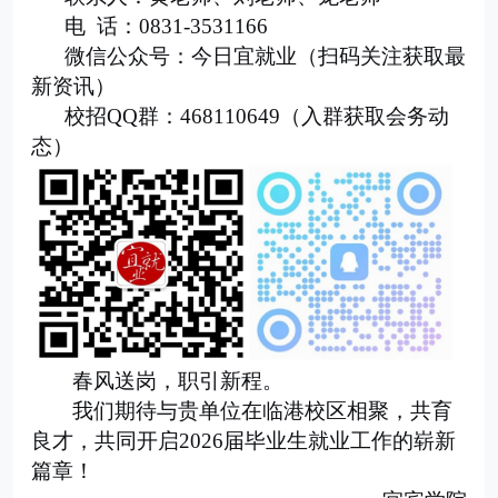
电
话：
0831-3531166
微信公众号：今日宜就业（扫码关注获取最
新资讯）
校招
QQ
群：
468110649
（入群获取会务动
态）
春风送岗，职引新程。
我们期待与贵单位在临港校区相聚，共育
良才，共同开启
2026
届毕业生就业工作的崭新
篇章！