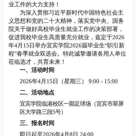
业工作的大力支持！
为深入贯彻习近平新时代中国特色社会主
义思想和党的二十大精神，落实党中央、国务
院关于做好高校毕业生就业工作的决策部署，
促进我校毕业生高质量充分就业，兹定于
2026
年
4
月
15
日举办宜宾学院
2026
届毕业生
“
职引新
程
”
春季就业双选会。特此诚挚邀请各用人单位
莅临选才，共育未来！
一、活动时间
2026
年
4
月
15
日（星期三）
9:00 - 15:00
二、活动地
点
宜宾学院临港校区
一期
足球场（宜宾市翠屏
区大学路三段
5
号）
三、报名时间
即日起至
2026
年
4
月
8
日
24:00