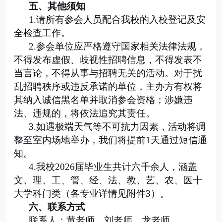
五、其他须知
1
.
请所有参会人员配合我校的入校登记及安
全检查工作。
2
.
参会单位应严格遵守国家相关法律法规，
不得发布虚假、歧视性招聘信息，不得发表不
当言论，不得从事与招聘无关的活动。对于扰
乱招聘秩序或违反承诺的单位，主办方有权将
其纳入诚信黑名单并取消参会资格；涉嫌违
法、违规的，将依法追究其责任。
3
.
如遇极端天气等不可抗力因素，活动将调
整至室内场地举
办，我们将提前
1
天通过短信通
知。
4
.
我校
2026
届毕业生共计六千余人，涵盖
文、理、工、管、
经、法、教、艺、农、医十
大学科门类（各专业详情见附件
3
）。
六、联系方式
联系人：黄老师、刘老师、龙老师