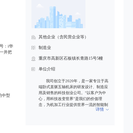
其他企业（含民营企业等）
号：i华
制造业
，请一并把
重庆市高新区石板镇长青路15号5幢
单位介绍
我司创立于
2020年，是一家专注于高
端卧式直驱五轴机床的研发设计、制造应
用及销售的科技创业公司。“以客户为中
的中型
心，用科技改变世界”是我们的价值理
念，为机加工行业提供世界一流的智能制
详情
造整体解决方案是我们的使命！
公司
2
019
年即开始卧式五轴设备研
发，
20
19
年至
202
1
年推出多款高端卧式
五轴加工中心设备，广泛应用于通讯、电