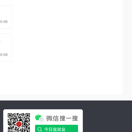
司”。202
6
年将在重庆西部科学城兴建一
个世界级高端五轴数控机床研发制造总部
基地，服务于中西部汽车产业和航空航天
产业。
0:00
我们这次校招志在寻找真正有潜力的
优秀学子，为公司也为我们国家培养世界
一流的高端智能五轴机床设备研发、设
-
计，制造、应用人才！我们会为有潜力的
人才提供一流的薪资待遇和实践学习环
0:00
境！