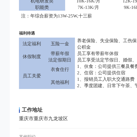
机电研发类
10K-16K/月
12K-1
职能类
7K-13K/月
9K-1
注：年综合薪资为
13W-25W,十三薪
福利待遇
养老保险、失业保险、工伤保
法定福利
五险一金
公积金
带薪年假
员工享有带薪年休假
休假制度
法定假期日
员工享受法定节假日、婚假、
1、伙食：公司提供三餐及餐
衣食住行
2、住宿：公司提供住宿
员工关爱
1、报销员工入职大交通路费
其他福利
2、季度团建、日常下午茶、
工作地址
重庆市重庆市九龙坡区
其他职位