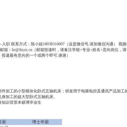
-入职 联系方式：陈小姐18038310007（这是微信号,请加微信沟通） 视频
.html 接收简历邮箱：hr@ihyzz.cn（邮箱投递时，请备注学校+专业+姓名+意向岗位
投递最有意向的一个或两个即可,谢谢）
部件加工的小型模块化卧式五轴机床；研发用于电驱电控及通讯产品加工
机身加工的超大型卧式五轴机床。
科知识背景本硕博毕业生
月薪
博士年薪