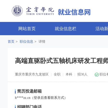
网站首页
就业信息栏
活动
首页
>
职位信息
>
详情
高端直驱卧式五轴机床研发工程
重庆市重庆市九龙坡区
|
全职
|
本科
|
招30人
职位有效
简历投递邮箱
h****zz.cn（登录后查看联系方式）
招聘部门电话