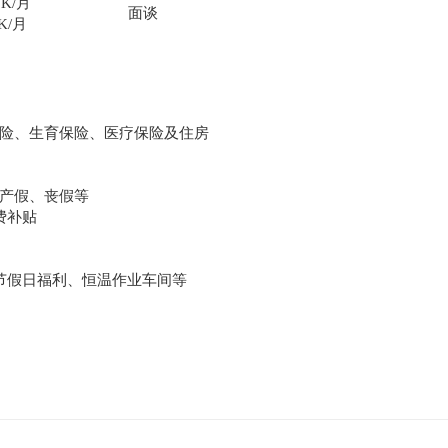
9K/月
面谈
6K/月
险、生育保险、医疗保险及住房
产假、丧假等
费补贴
节假日福利、恒温作业车间等