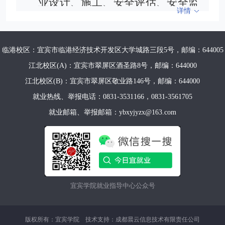
业设计、施工、安全评估、安全监
详情
理的专业化爆破分公司
,
拥有爆破作
业一级资质，
是四川省属重点国有
企业，四川省爆破器材行业协会副
临港校区：宜宾市临港经济技术开发区大学城路三段5号，邮编：644005
会长单位、成都市危险物品公共安
江北校区(A)：宜宾市翠屏区酒圣路8号，邮编：644000
全协会理事单位
、
四川省凉山州民
江北校区(B)：宜宾市翠屏区敬业路146号，邮编：644000
用爆破器材协会副理事长单位。
公司现有各类专业技术人员、管
就业热线、举报电话：0831-3531166，0831-3561705
理人员及相关从业人员
400余
人
，
就业邮箱、举报邮箱：ybxyjyzx@163.com
拥有高级、中级、初级爆破工程师
4
0多人，爆破作业“三员”
400
余
人，并与西南交大、四川省安全科
学技术研究院等高校、科研院所建
立了技术合作关系，具备较强的爆
宜宾学院就业指导中心公众号
破工程技术实力和业务能力。
二分公司立足蜀道集团内部爆破
市场，大力开拓外部市场，并积极
版权所有：宜宾学院 技术支持：成都晨云信息技术有限责任公司