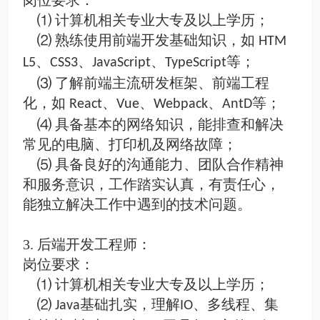
岗位要求
：
⑴
计算机相关专业大专及以上学历；
⑵
熟练使用前端开发基础知识，如
HTM
、
、
、
等；
L5
CSS3
JavaScript
TypeScript
⑶
了解前端主流研发框架、前端工程
化，如
、
、
、
等；
React
Vue
Webpack
AntD
⑷
具备基本的网络知识，能排查和解决
常见的电脑、打印机及网络故障；
⑸
具备良好的沟通能力、团队合作精神
和服务意识，工作踏实认真，有责任心，
能独立解决工作中遇到的技术问题。
3.
后端开发工程师：
岗位要求
：
⑴ 计算机相关专业大专及以上学历；
⑵
基础扎实，理解
、多线程、集
Java
IO