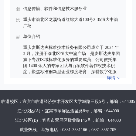
信息传输、软件和信息技术服务业
重庆市渝北区龙溪街道红锦大道100号2-35恒大中渝
广场
单位介绍
重庆麦斯达夫标准技术服务有限公司成立于 2024 年
3 月，注册于渝北区恒大中渝广场，是麦斯达夫集团
旗下专注区域标准化服务的重要成员。公司依托集
团 1400 余人的专家团队与百项软件著作权技术积
淀，聚焦标准创新型企业梯度培育，深耕数字化服
务领域。主营标准化服务、认证咨询、知识产权服
详情
务、数据处理等多元业务，提供标准研制、试点建
设、数字化解决方案等 “标准化 +” 服务，助力企业
提升管理效能与市场竞争力。
临港校区：宜宾市临港经济技术开发区大学城路三段5号，邮编：644005
江北校区(A)：宜宾市翠屏区酒圣路8号，邮编：644000
江北校区(B)：宜宾市翠屏区敬业路146号，邮编：644000
就业热线、举报电话：0831-3531166，0831-3561705